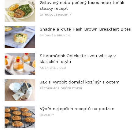
Grilovaný nebo pečený losos nebo tuňák
steaky recept
CITRUSOVÉ RECEPTY
Snadné a kruté Hash Brown Breakfast Bites
SNÍDANĚ & BRUNCH
Staromódní: Oblékejte svou whisky v
klasickém stylu
AMERICKÉ JÍDLO
Jak si vyrobit domácí kozí sýr s octem
PŘEDKRMY A OBČERSTVENÍ
Výběr nejlepších receptů na podzim
DEZERTY