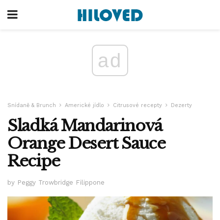
ad
Snídaně & Brunch
Americké jídlo
Citrusové recepty
Dezerty
Sladká Mandarinová
Orange Desert Sauce
Recipe
by Peggy Trowbridge Filippone