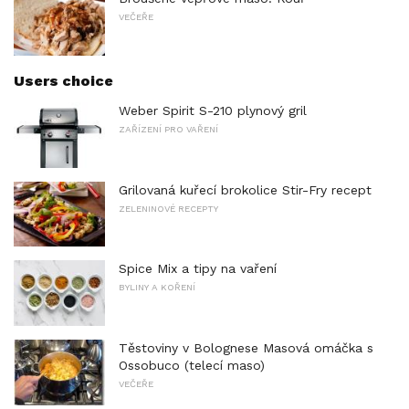
VEČEŘE
Users choice
Weber Spirit S-210 plynový gril
ZAŘÍZENÍ PRO VAŘENÍ
Grilovaná kuřecí brokolice Stir-Fry recept
ZELENINOVÉ RECEPTY
Spice Mix a tipy na vaření
BYLINY A KOŘENÍ
Těstoviny v Bolognese Masová omáčka s
Ossobuco (telecí maso)
VEČEŘE