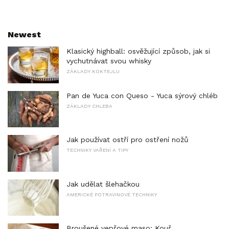
Newest
Klasický highball: osvěžující způsob, jak si
vychutnávat svou whisky
ZÁKLADY KOKTEJLU
Pan de Yuca con Queso - Yuca sýrový chléb
ZÁKLADY CHLEBA
Jak používat ostří pro ostření nožů
TECHNIKY VAŘENÍ A TIPY
Jak udělat šlehačkou
AMERICKÉ POTRAVINOVÉ TECHNIKY
Broušené vepřové maso: Kouř