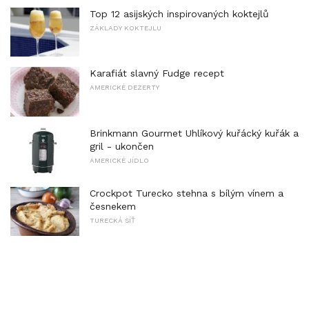
Top 12 asijských inspirovaných koktejlů
ZÁKLADY KOKTEJLU
Karafiát slavný Fudge recept
AMERICKÉ DEZERTY
Brinkmann Gourmet Uhlíkový kuřácký kuřák a
gril - ukončen
AMERICKÉ JÍDLO
Crockpot Turecko stehna s bílým vínem a
česnekem
TURECKÁ SÍŤ