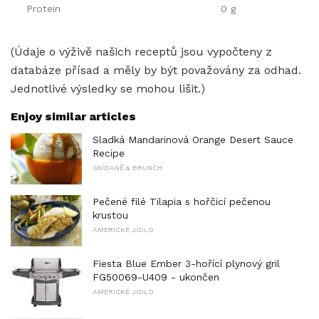
Protein
0 g
(Údaje o výživě našich receptů jsou vypočteny z
databáze přísad a měly by být považovány za odhad.
Jednotlivé výsledky se mohou lišit.)
Enjoy similar articles
Sladká Mandarinová Orange Desert Sauce
Recipe
SNÍDANĚ & BRUNCH
Pečené filé Tilapia s hořčicí pečenou
krustou
AMERICKÉ JÍDLO
Fiesta Blue Ember 3-hořící plynový gril
FG50069-U409 - ukončen
AMERICKÉ JÍDLO