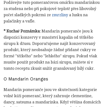
Podávejte tuto pomerančovou omáčku mandarinkou
za studena nebo při pokojové teplotě přes libovolný
počet sladkých pokrmů ze
zmrzliny
a lusku na
palačinky a vafle.
* Kuchař Poznámka:
Mandarin pomeranče jsou k
dispozici konzervy v množství kapalin od těžkého
sirupu k džusu. Doporučujeme najít konzervovaný
produkt, který neobsahuje žádné přidané cukry ve
formě "těžkého" nebo "lehkého" sirupu. Pokud však
musíte použít produkt na bázi sirupu, můžete si v
tomto receptu zkusit snížit granulovaný bílý cukr.
O Mandarin Oranges
Mandarin pomeranče jsou ve skutečnosti kategorie
volně kůži pomeranč, který zahrnuje clementine,
dancy, satsuma a mandarinka. Když většina domácích