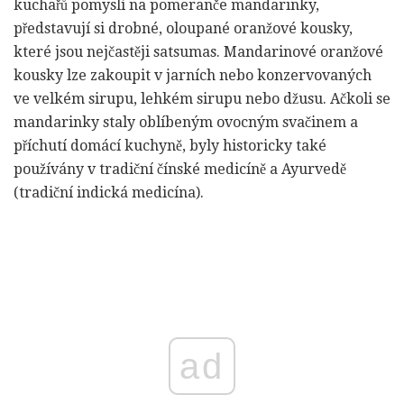
kuchařů pomyslí na pomeranče mandarinky,
představují si drobné, oloupané oranžové kousky,
které jsou nejčastěji satsumas. Mandarinové oranžové
kousky lze zakoupit v jarních nebo konzervovaných
ve velkém sirupu, lehkém sirupu nebo džusu. Ačkoli se
mandarinky staly oblíbeným ovocným svačinem a
příchutí domácí kuchyně, byly historicky také
používány v tradiční čínské medicíně a Ayurvedě
(tradiční indická medicína).
ad