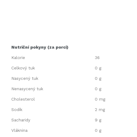
Nutriční pokyny (za porci)
Kalorie
36
Celkový tuk
0 g
Nasycený tuk
0 g
Nenasycený tuk
0 g
Cholesterol
0 mg
Sodík
2 mg
Sacharidy
9 g
Vláknina
0 g